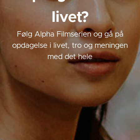
livet?
Følg Alpha Filmserien og gå på
opdagelse i livet, tro og meningen
med det hele